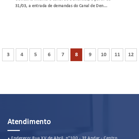
31/03, a entrada de demandas do Canal de Den...
3
4
5
6
7
8
9
10
11
12
Atendimento
Endereço: Rua XV de Abril, n°100 - 3º Andar - Centro