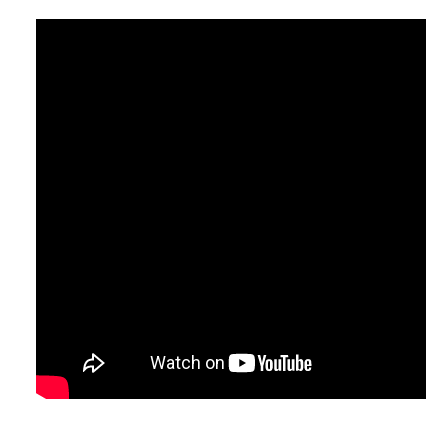
FEEBSC PARTICIPA DA QUINTA RODADA DE
NEGOCIAÇÃO DA CAMPANHA SALARIAL
2026 COM A FENABAN
30/Julho, 2026
A Federação dos Empregados em Estabelecimentos Bancários
de Santa Catarina (FEEBSC) participa, nesta quinta-feira (30),
a partir das 14h, em São Paulo, da quinta rodada de