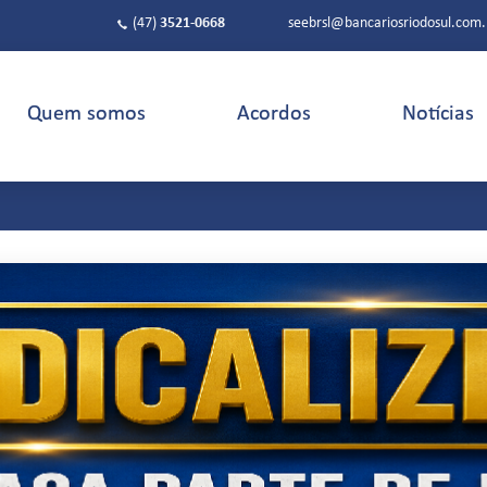
(47)
3521-0668
seebrsl@bancariosriodosul.com.
Quem somos
Acordos
Notícias