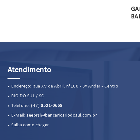
JOADA DOS BANCÁRIOS 2023
GA
BA
Atendimento
Endereço: Rua XV de Abril, n°100 - 3º Andar - Centro
RIO DO SUL / SC
Telefone:
(47)
3521-0668
E-Mail:
seebrsl@bancariosriodosul.com.br
Saiba como chegar