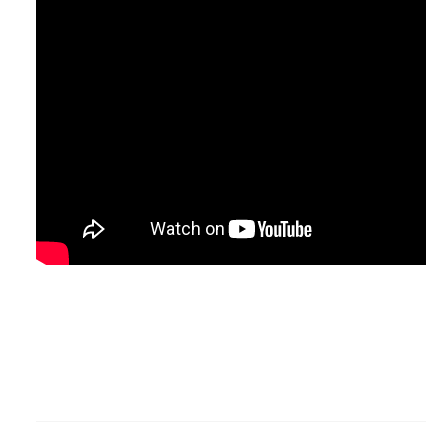
FENABAN TENTA TRANSFORMAR
REIVINDICAÇÕES EM PREJUÍZO E SEGURA
PROPOSTA ECONÔMICA
06/Agosto, 2026
Mesa da CONTEC considera os cálculos superestimados e
mantém cobrança por ganho real e valorização da categoria