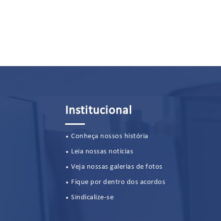
s - DIA DAS MAES - DIA DOS PAIS DOS
FEI
ARIOS 2023
Institucional
Conheça nossos história
Leia nossas notícias
Veja nossas galerias de fotos
Fique por dentro dos acordos
Sindicalize-se